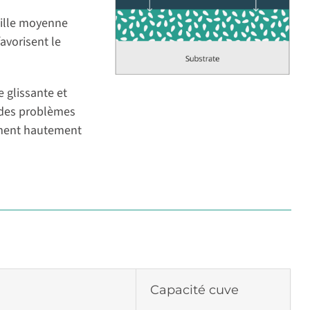
aille moyenne
avorisent le
 glissante et
n des problèmes
ement hautement
Capacité cuve