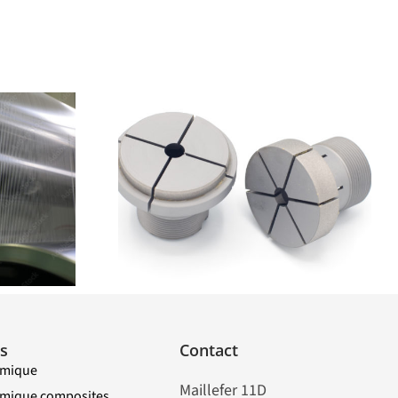
ip G
s
Contact
imique
Maillefer 11D
himique composites