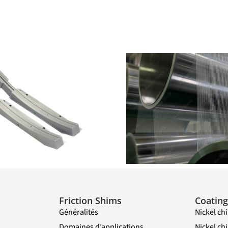
Dianip C
Dian
Friction Shims
Coating
Généralités
Nickel ch
Domaines d’applications
Nickel c