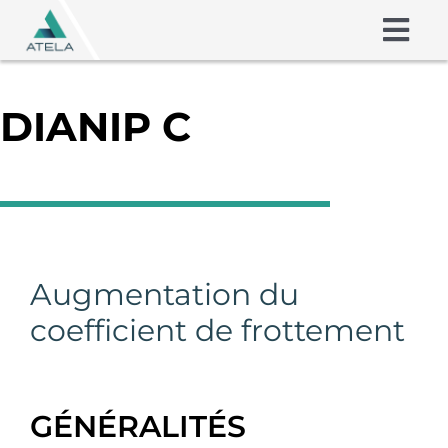
Skip
to
Togg
content
Navig
Friction Shims
DIANIP C
Coatings
A propos
Compétences
Augmentation du
coefficient de frottement
Contact
GÉNÉRALITÉS