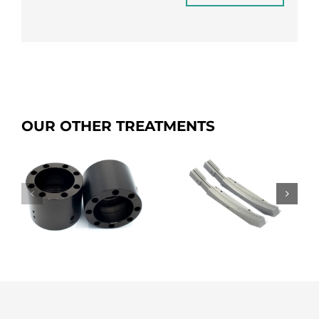
OUR OTHER TREATMENTS
p
SICANIP
Dianip G