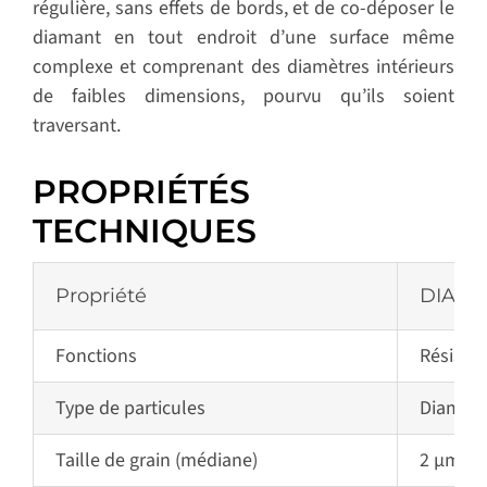
régulière, sans effets de bords, et de co-déposer le
diamant en tout endroit d’une surface même
complexe et comprenant des diamètres intérieurs
de faibles dimensions, pourvu qu’ils soient
traversant.
PROPRIÉTÉS
TECHNIQUES
Propriété
DIANI
Fonctions
Résistanc
Type de particules
Diamant
Taille de grain (médiane)
2 µm