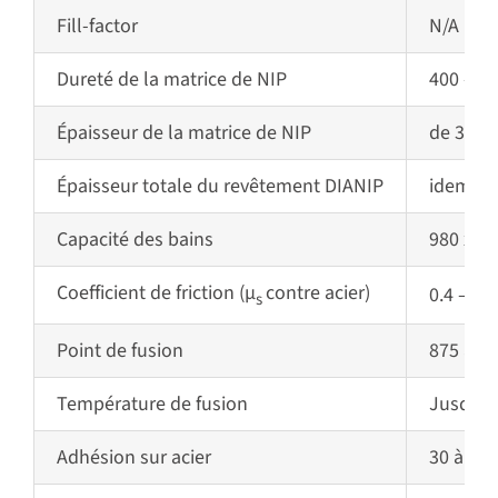
Fill-factor
N/A
Dureté de la matrice de NIP
400 – 60
É
paisseur de la matrice de NIP
de 3 à 
É
paisseur totale du revêtement DIANIP
idem
Capacité des bains
980 x 6
Coefficient de friction (
µ
contre acier)
0.4 – 0.6
s
Point de fusion
875 à 89
Température de fusion
Jusqu’à
Adhésion sur acier
30 à 60 