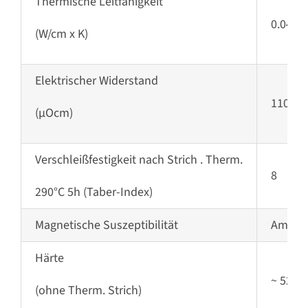
Thermische Leitfähigkeit
0.044 –
(W/cm x K)
Elektrischer Widerstand
110
(µOcm)
Verschleißfestigkeit
nach Strich
. Therm.
8
290°C 5h (Taber-Index)
Magnetische Suszeptibilität
Amagne
Härte
~ 520 H
(ohne Therm. Strich)