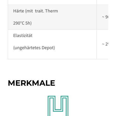
Härte
(mit trait. Therm
~ 900 H
290°C 5h)
Elastizität
~
2%
(ungehärtetes Depot)
MERKMALE