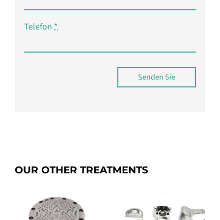
Telefon
*
Senden Sie
OUR OTHER TREATMENTS
n
Kanigen