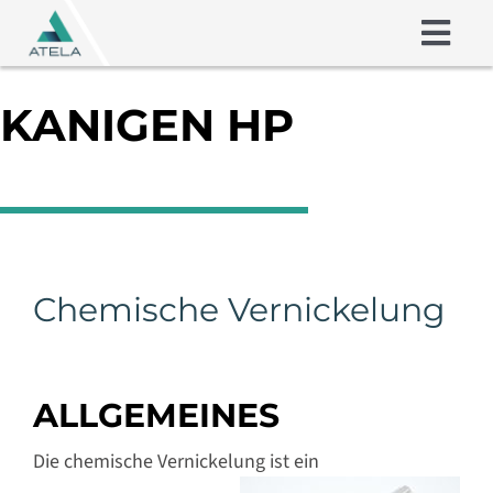
Skip
to
Togg
content
Navig
Friction Shims
KANIGEN HP
Coatings
Über uns
Chemische Vernickelung
Kompetenzen
Kontakt
ALLGEMEINES
Die chemische Vernickelung ist ein