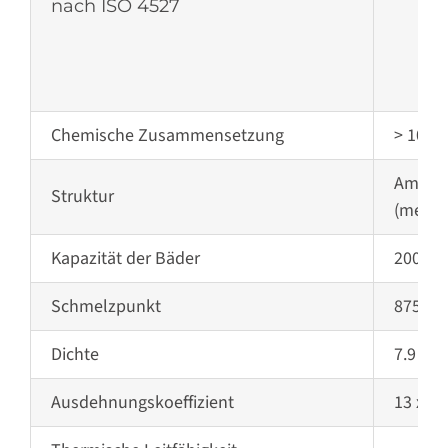
nach ISO 4527
Chemische Zusammensetzung
> 10% 
Amorp
Struktur
(metall
Kapazität der Bäder
2000 x
Schmelzpunkt
875°C
Dichte
7.9
Ausdehnungskoeffizient
13 x 10