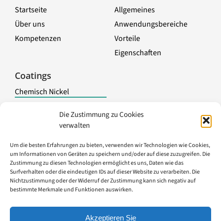
Startseite
Allgemeines
Über uns
Anwendungsbereiche
Kompetenzen
Vorteile
Eigenschaften
Toggle
Navigation
Coatings
Chemisch Nickel
Nickel chemisch
Die Zustimmung zu Cookies
Verbundstoffe
verwalten
Elektrolytische
Behandlungen
Um die besten Erfahrungen zu bieten, verwenden wir Technologien wie Cookies,
Andere
um Informationen von Geräten zu speichern und/oder auf diese zuzugreifen. Die
Oberflächenveredelung
Zustimmung zu diesen Technologien ermöglicht es uns, Daten wie das
Surfverhalten oder die eindeutigen IDs auf dieser Website zu verarbeiten. Die
Reiseführer
Nichtzustimmung oder der Widerruf der Zustimmung kann sich negativ auf
bestimmte Merkmale und Funktionen auswirken.
Akzeptieren Sie