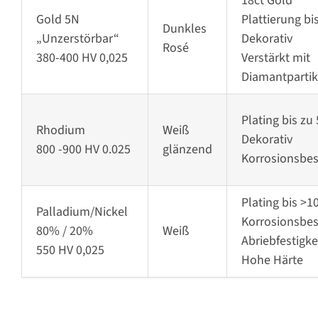
18ct Gold
Gold 5N
Plattierung bi
Dunkles
„Unzerstörbar“
Dekorativ
Rosé
380-400 HV 0,025
Verstärkt mit
Diamantpartik
Plating bis z
Rhodium
Weiß
Dekorativ
800 -900 HV 0.025
glänzend
Korrosionsbes
Plating bis >
Palladium/Nickel
Korrosionsbes
80% / 20%
Weiß
Abriebfestigke
550 HV 0,025
Hohe Härte