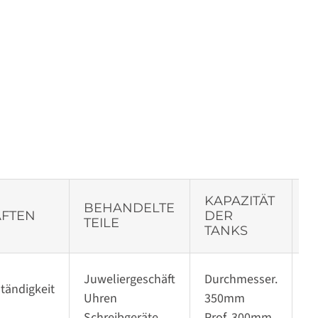
KAPAZITÄT
BEHANDELTE
AFTEN
DER
A
TEILE
TANKS
Juweliergeschäft
Durchmesser.
tändigkeit
Uhren
350mm
G
Schreibgeräte
Prof. 300mm