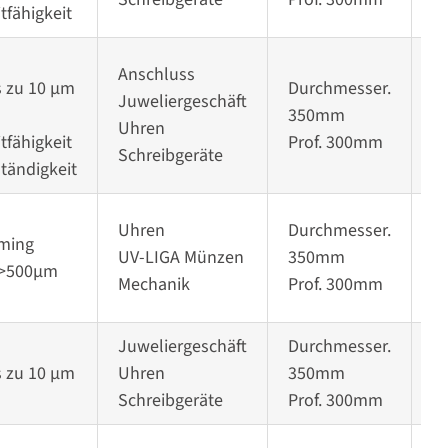
tfähigkeit
Anschluss
s zu 10 µm
Durchmesser.
Juweliergeschäft
350mm
G
Uhren
tfähigkeit
Prof. 300mm
Schreibgeräte
tändigkeit
Uhren
Durchmesser.
rming
UV-LIGA Münzen
350mm
G
u >500µm
Mechanik
Prof. 300mm
Juweliergeschäft
Durchmesser.
s zu 10 µm
Uhren
350mm
G
Schreibgeräte
Prof. 300mm