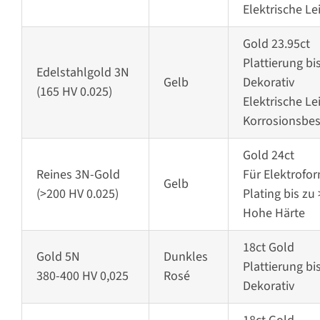
Elektrische Lei
Gold 23.95ct
Plattierung bi
Edelstahlgold 3N
Gelb
Dekorativ
(165 HV 0.025)
Elektrische Lei
Korrosionsbes
Gold 24ct
Reines 3N-Gold
Für Elektrofo
Gelb
(>200 HV 0.025)
Plating bis z
Hohe Härte
18ct Gold
Gold 5N
Dunkles
Plattierung bi
380-400 HV 0,025
Rosé
Dekorativ