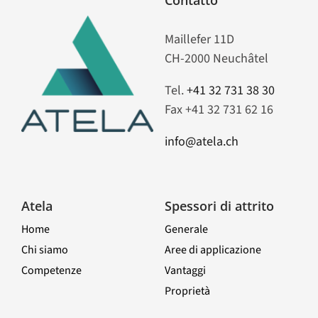
Contatto
Maillefer 11D
CH-2000 Neuchâtel
Tel.
+41 32 731 38 30
Fax +41 32 731 62 16
info@atela.ch
Atela
Spessori di attrito
Home
Generale
Chi siamo
Aree di applicazione
Competenze
Vantaggi
Proprietà
Toggle
Navigation