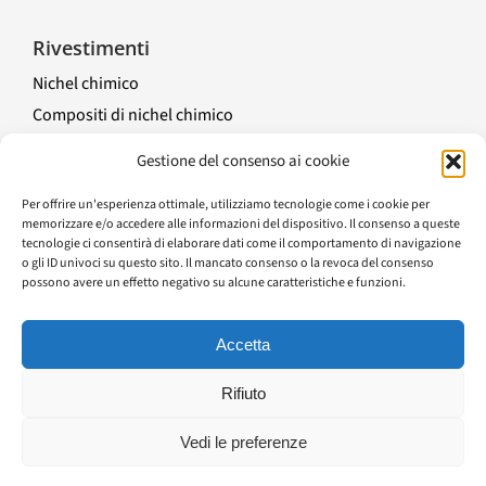
Rivestimenti
Nichel chimico
Compositi di nichel chimico
Trattamenti elettrolitici
Gestione del consenso ai cookie
Altre finiture di superficie
Per offrire un'esperienza ottimale, utilizziamo tecnologie come i cookie per
Guida
memorizzare e/o accedere alle informazioni del dispositivo. Il consenso a queste
tecnologie ci consentirà di elaborare dati come il comportamento di navigazione
o gli ID univoci su questo sito. Il mancato consenso o la revoca del consenso
possono avere un effetto negativo su alcune caratteristiche e funzioni.
©1959-2025 Tutti i diritti riservati
Accetta
Rifiuto
English
(
Inglese
)
Français
(
Francese
)
简体中文
(
Cinese semplificato
)
Vedi le preferenze
Deutsch
(
Tedesco
)
Italiano