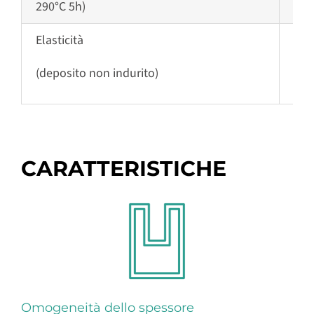
290°C 5h)
Elasticità
~
2
(deposito non indurito)
CARATTERISTICHE
Omogeneità dello spessore