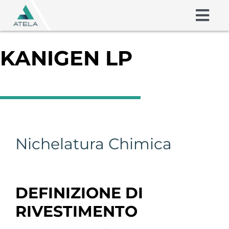
Skip
to
Togg
content
Navig
Friction Shims
KANIGEN LP
Coatings
Chi siamo
Nichelatura Chimica
Competenze
Contatto
DEFINIZIONE DI
RIVESTIMENTO