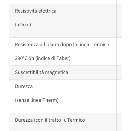
Resistività elettrica
110
(µOcm)
Resistenza all’usura
dopo la linea.
Termico.
8
290°C 5h (indice di Taber)
Suscettibilità magnetica
Non
Durezza
~ 5
(senza linea Therm)
Durezza
(con il tratto ). Termico
~
90