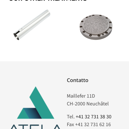
n
Kanigen
MP
Contatto
Maillefer 11D
CH-2000 Neuchâtel
Tel.
+41 32 731 38 30
Fax +41 32 731 62 16