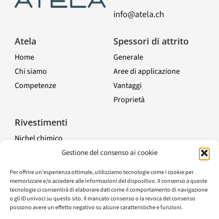
info@atela.ch
Atela
Spessori di attrito
Home
Generale
Chi siamo
Aree di applicazione
Competenze
Vantaggi
Proprietà
Toggle
Navigation
Rivestimenti
Nichel chimico
Compositi di nichel chimico
Gestione del consenso ai cookie
Trattamenti elettrolitici
Per offrire un'esperienza ottimale, utilizziamo tecnologie come i cookie per
Altre finiture di superficie
memorizzare e/o accedere alle informazioni del dispositivo. Il consenso a queste
tecnologie ci consentirà di elaborare dati come il comportamento di navigazione
Guida
o gli ID univoci su questo sito. Il mancato consenso o la revoca del consenso
possono avere un effetto negativo su alcune caratteristiche e funzioni.