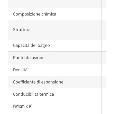
Composizione chimica
> 1
Amo
Struttura
(ve
Capacità del bagno
200
Punto di fusione
875
Densità
7.9
Coefficiente di espansione
13 
Conducibilità termica
0.0
(W/cm x K)