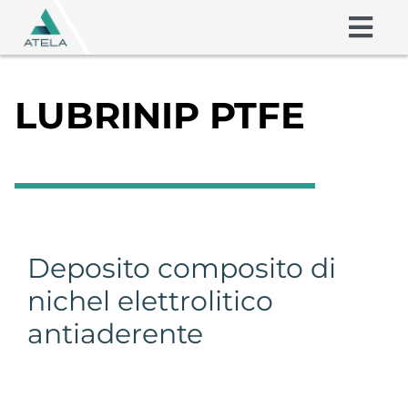
Skip
to
Togg
content
Navig
Friction Shims
LUBRINIP PTFE
Coatings
Chi siamo
Competenze
Deposito composito di
nichel elettrolitico
Contatto
antiaderente