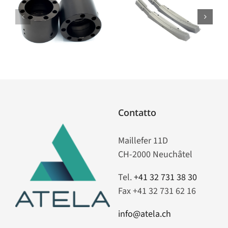
p
SICANIP
Dianip C
Contatto
Maillefer 11D
CH-2000 Neuchâtel
Tel.
+41 32 731 38 30
Fax +41 32 731 62 16
info@atela.ch