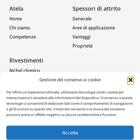
Atela
Spessori di attrito
Home
Generale
Chi siamo
Aree di applicazione
Competenze
Vantaggi
Proprietà
Toggle
Navigation
Rivestimenti
Nichel chimico
Compositi di nichel chimico
Gestione del consenso ai cookie
Trattamenti elettrolitici
Per offrire un'esperienza ottimale, utilizziamo tecnologie come i cookie per
Altre finiture di superficie
memorizzare e/o accedere alle informazioni del dispositivo. Il consenso a queste
tecnologie ci consentirà di elaborare dati come il comportamento di navigazione
Guida
o gli ID univoci su questo sito. Il mancato consenso o la revoca del consenso
possono avere un effetto negativo su alcune caratteristiche e funzioni.
Accetta
©1959-2025 Tutti i diritti riservati