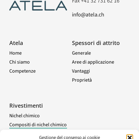
Fax +41 32 731 62 16
info@atela.ch
Atela
Spessori di attrito
Home
Generale
Chi siamo
Aree di applicazione
Competenze
Vantaggi
Proprietà
Toggle
Navigation
Rivestimenti
Nichel chimico
Compositi di nichel chimico
Trattamenti elettrolitici
Gestione del consenso ai cookie