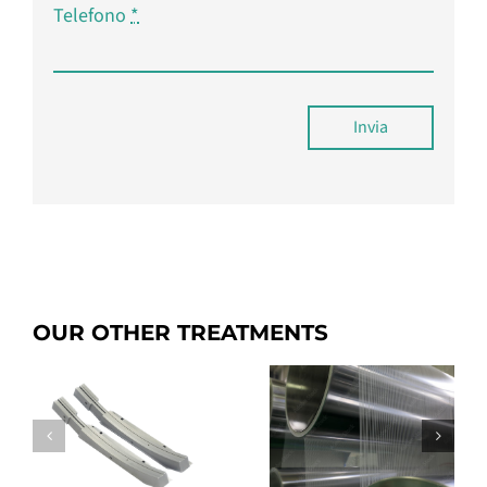
Telefono
*
Invia
OUR OTHER TREATMENTS
P
Dianip C
Dianip G