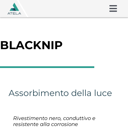
Skip
to
Togg
content
Navig
Friction Shims
BLACKNIP
Coatings
Chi siamo
Competenze
Assorbimento della luce
Contatto
Rivestimento nero, conduttivo e
resistente alla corrosione