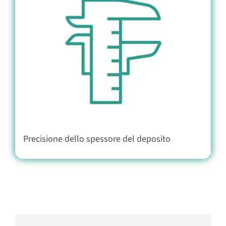
Precisione dello spessore del deposito