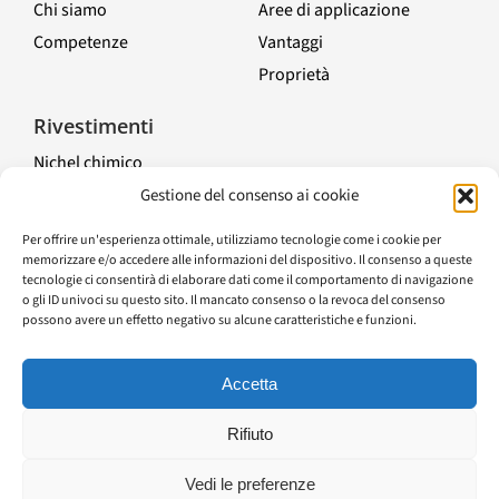
Chi siamo
Aree di applicazione
Competenze
Vantaggi
Proprietà
Toggle
Navigation
Rivestimenti
Nichel chimico
Compositi di nichel chimico
Gestione del consenso ai cookie
Trattamenti elettrolitici
Per offrire un'esperienza ottimale, utilizziamo tecnologie come i cookie per
Altre finiture di superficie
memorizzare e/o accedere alle informazioni del dispositivo. Il consenso a queste
tecnologie ci consentirà di elaborare dati come il comportamento di navigazione
Guida
o gli ID univoci su questo sito. Il mancato consenso o la revoca del consenso
possono avere un effetto negativo su alcune caratteristiche e funzioni.
Accetta
©1959-2025 Tutti i diritti riservati
Rifiuto
English
(
Inglese
)
Français
(
Francese
)
简体中文
(
Cinese semplificato
)
Vedi le preferenze