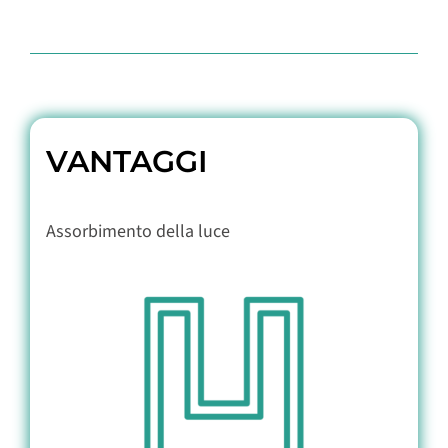
VANTAGGI
Assorbimento della luce